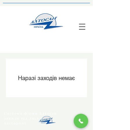
Наразі заходів немає
Системи фірми Алтосан
завжди від лиха
насторожі